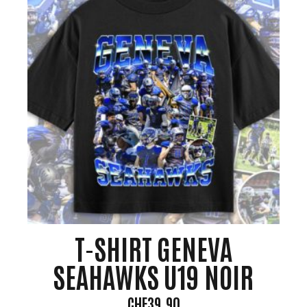
peuve
être
choisi
sur
la
page
du
produ
T-SHIRT GENEVA
SEAHAWKS U19 NOIR
CHF
39.90