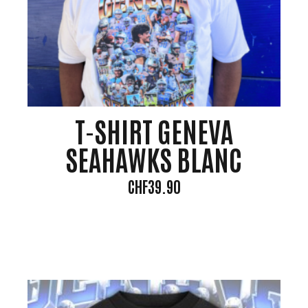
T-SHIRT GENEVA
SEAHAWKS BLANC
CHF
39.90
Ce
produ
a
plusie
variat
Les
optio