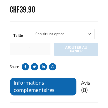
CHF
39.90
Taille
quantité
AJOUTER AU
de
PANIER
T-
Shirt
Geneva
Share
Seahawks
Noir
Informations
Avis
complémentaires
(0)